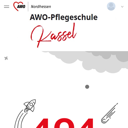
Deutsch
|
Englisch
Login
Versionsnummer: 2025.3.06.58852